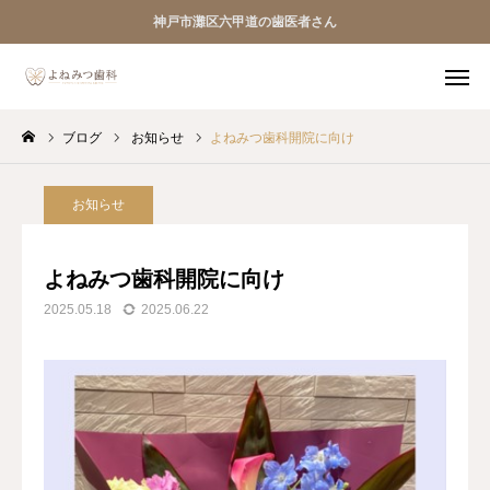
神戸市灘区六甲道の歯医者さん
ブログ
お知らせ
よねみつ歯科開院に向け
初診専用 Web予約
TEL
Instagram
お知らせ
HOME
よねみつ歯科開院に向け
2025.05.18
2025.06.22
医院案内